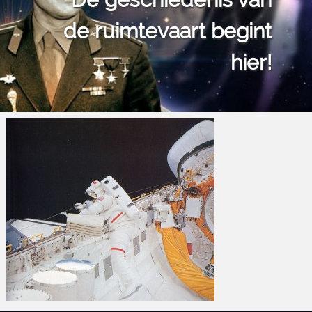
de ruimtevaart begint
hier!