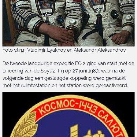
Foto v.l.n.r.: Vladimir Lyakhov en Aleksandr Aleksandrov.
De tweede langdurige expeditie EO 2 ging van start met de
lancering van de Soyuz-T 9 op 27 juni 1983, waarna de
volgende dag een geslaagde koppeling werd gemaakt
met het ruimtestation en het station werd gereactiveerd.
Soyuz-T 9 bemanning