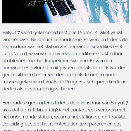
Salyut 7 werd gelanceerd met een Proton-K raket vanaf
lanceerbasis Baikonur Cosmodrome. Er werden tijdens de
levensduur van het station zes bemande expedities (EO)
uitgevoerd, waarvan de tweede expeditie mislukte door
problemen met het koppelmechanisme. Er werden
bemande (EP) vluchten uitgevoerd die als bezoek worden
Salyut 7
geclassificeerd en er werden ook enkele onbemande
missies gelanceerd, zoals de Progress-schepen, die dienst
deden als bevoorradingsschepen.
Een andere gebeurtenis tijdens de levensduur van Salyut 7
was dat op 11 februari 1985 het contact was verloren met
het onbemande station, waarna het station op drift raakte.
De leiding besloot het ruimtestation te repareren en dat
werd uitgevoerd door de kosmonauten van de expeditie