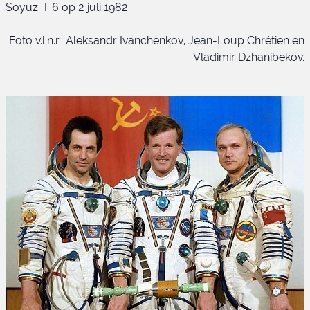
Soyuz-T 6 op 2 juli 1982.
Soyuz-T 6 embleem
Foto v.l.n.r.: Aleksandr Ivanchenkov, Jean-Loup Chrétien en
Vladimir Dzhanibekov.