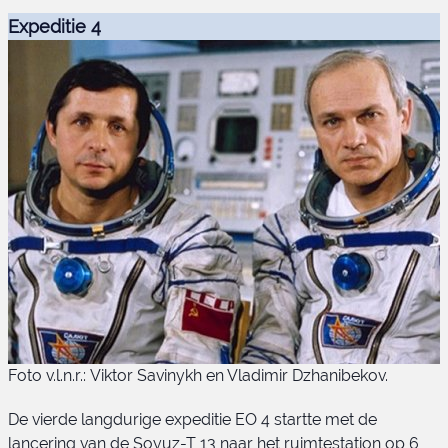
Soyuz-T 12
Expeditie 4
Foto v.l.n.r.: Viktor Savinykh en Vladimir Dzhanibekov.
De vierde langdurige expeditie EO 4 startte met de
lancering van de Soyuz-T 13 naar het ruimtestation op 6