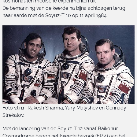
kosmonauten medische experimenten uit.
De bemanning van de keerde na bijna achtdagen terug
naar aarde met de Soyuz-T 10 op 11 april 1984.
Foto v.l.n.r.: Rakesh Sharma, Yury Malyshev en Gennady
Strekalov.
Met de lancering van de Soyuz-T 12 vanaf Baikonur
Cosmodrome begon het tweede bezoek (EP 4) aan het