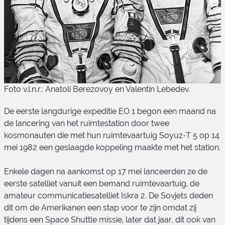
Foto v.l.n.r.: Anatoli Berezovoy en Valentin Lebedev.
De eerste langdurige expeditie EO 1 begon een maand na
de lancering van het ruimtestation door twee
kosmonauten die met hun ruimtevaartuig Soyuz-T 5 op 14
mei 1982 een geslaagde koppeling maakte met het station.
Soyuz-T 5 bemanning
Enkele dagen na aankomst op 17 mei lanceerden ze de
eerste satelliet vanuit een bemand ruimtevaartuig, de
amateur communicatiesatelliet Iskra 2. De Sovjets deden
dit om de Amerikanen een stap voor te zijn omdat zij
tijdens een Space Shuttle missie, later dat jaar, dit ook van