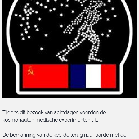
Soyuz-T 6 embleem
Tijdens dit bezoek van achtdagen voerden de
kosmonauten medische experimenten uit.
De bemanning van de keerde terug naar aarde met de