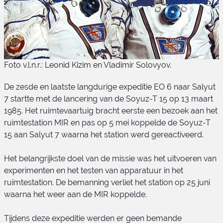
Foto v.l.n.r.: Leonid Kizim en Vladimir Solovyov.
De zesde en laatste langdurige expeditie EO 6 naar Salyut
7 startte met de lancering van de Soyuz-T 15 op 13 maart
1985. Het ruimtevaartuig bracht eerste een bezoek aan het
ruimtestation MIR en pas op 5 mei koppelde de Soyuz-T
15 aan Salyut 7 waarna het station werd gereactiveerd.
Soyuz-T 15 bemanning
Het belangrijkste doel van de missie was het uitvoeren van
experimenten en het testen van apparatuur in het
ruimtestation. De bemanning verliet het station op 25 juni
waarna het weer aan de MIR koppelde.
Tijdens deze expeditie werden er geen bemande