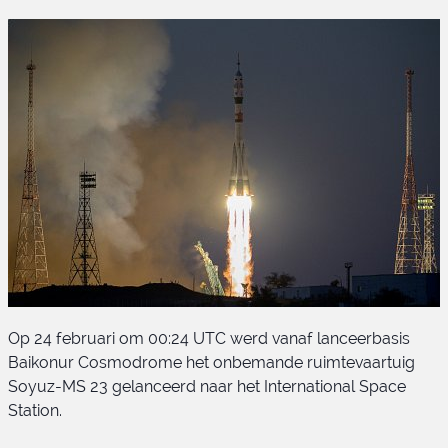
Op 24 februari om 00:24 UTC werd vanaf lanceerbasis
Baikonur Cosmodrome het onbemande ruimtevaartuig
Soyuz-MS 23 gelanceerd naar het International Space
Station.