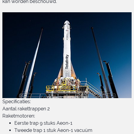
kan worden beschouwd.
Specificaties:
Aantal rakettrappen 2
Raketmotoren:
Eerste trap 9 stuks Aeon-1
Tweede trap 1 stuk Aeon-1 vacuüm