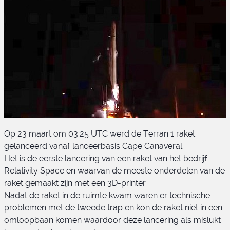
Op 23 maart om 03:25 UTC werd de Terran 1 raket
gelanceerd vanaf lanceerbasis Cape Canaveral.
Het is de eerste lancering van een raket van het bedrijf
Relativity Space en waarvan de meeste onderdelen van de
raket gemaakt zijn met een 3D-printer.
Nadat de raket in de ruimte kwam waren er technische
Terran 1 lancering
problemen met de tweede trap en kon de raket niet in een
omloopbaan komen waardoor deze lancering als mislukt