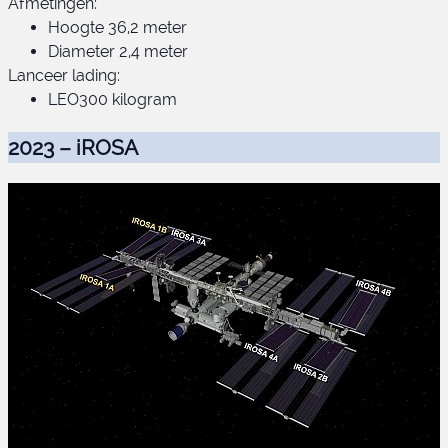
Afmetingen:
Hoogte 36,2 meter
Diameter 2,4 meter
Lanceer lading:
LEO300 kilogram
2023 – iROSA