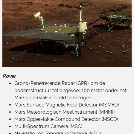
Rover
Grond-Penetrerende Radar (GPR), om de
bodemstructuur tot ongeveer 100 meter onder het
Marsoppervlak in beeld te brengen
Mars Surface Magnetic Field Detector (MSMFD)
Mars Meteorologisch Meetinstrument (MMMI)
Mars Oppervlakte Compound Detector (MSCD)
Multi-Spectrum Camera (MSC)
Navigatie- en Topografie Camera (NTC)