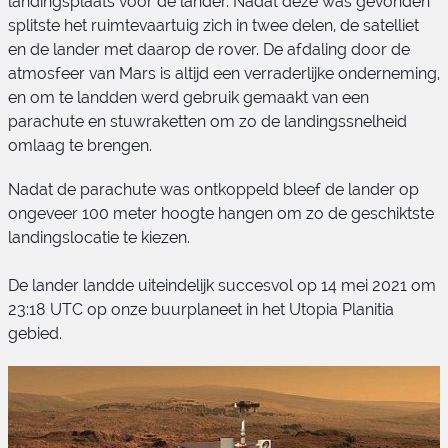
landingsplaats voor de lander. Nadat deze was gevonden
splitste het ruimtevaartuig zich in twee delen, de satelliet
en de lander met daarop de rover. De afdaling door de
atmosfeer van Mars is altijd een verraderlijke onderneming,
en om te landden werd gebruik gemaakt van een
parachute en stuwraketten om zo de landingssnelheid
omlaag te brengen.
Nadat de parachute was ontkoppeld bleef de lander op
ongeveer 100 meter hoogte hangen om zo de geschiktste
landingslocatie te kiezen.
De lander landde uiteindelijk succesvol op 14 mei 2021 om
23:18 UTC op onze buurplaneet in het Utopia Planitia
gebied.