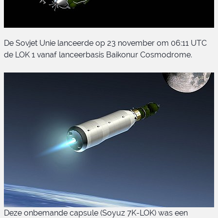
De Sovjet Unie lanceerde op 23 november om 06:11 UTC
de LOK 1 vanaf lanceerbasis Baikonur Cosmodrome.
LOK 1
Deze onbemande capsule (Soyuz 7K-LOK) was een