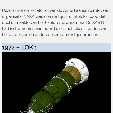
Deze astronomie satelliet van de Amerikaanse ruimtevaart
organisatie NASA was een röntgen ruimtetelescoop dat
SAS B
deel uitmaakte van het Explorer programma. De SAS B
had instrumenten aan boord die in het teken stonden van
het ontdekken en onderzoeken van röntgenbronnen.
1972 – LOK 1