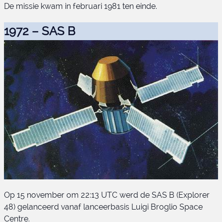
De missie kwam in februari 1981 ten einde.
OAO 3
1972 – SAS B
Op 15 november om 22:13 UTC werd de SAS B (Explorer
48) gelanceerd vanaf lanceerbasis Luigi Broglio Space
Centre.