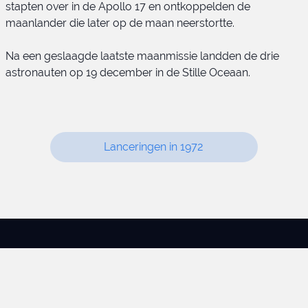
stapten over in de Apollo 17 en ontkoppelden de
maanlander die later op de maan neerstortte.
Cernan op de maan
Na een geslaagde laatste maanmissie landden de drie
astronauten op 19 december in de Stille Oceaan.
©1999-2026 – De Manenschijn
Contact