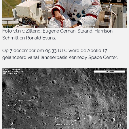
Foto v.l.n.r.: Zittend; Eugene Cernan. Staand; Harrison
Schmitt en Ronald Evans.
Op 7 december om 05:33 UTC werd de Apollo 17
gelanceerd vanaf lanceerbasis Kennedy Space Center.
Apollo 17 bemanning