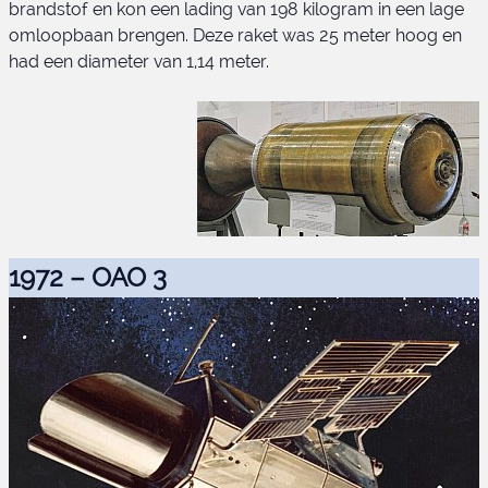
brandstof en kon een lading van 198 kilogram in een lage
omloopbaan brengen. Deze raket was 25 meter hoog en
Scout-D1
had een diameter van 1,14 meter.
1972 – OAO 3
Algol-3A eertse trap