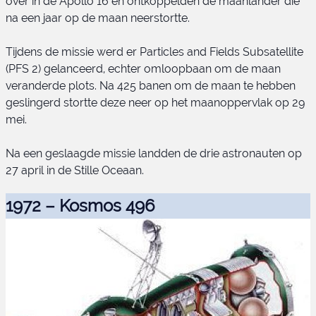
over in de Apollo 16 en ontkoppelden de maanlander die
na een jaar op de maan neerstortte.
Apollo 16 - Young op de maan
Tijdens de missie werd er Particles and Fields Subsatellite
(PFS 2) gelanceerd, echter omloopbaan om de maan
veranderde plots. Na 425 banen om de maan te hebben
geslingerd stortte deze neer op het maanoppervlak op 29
mei.
Na een geslaagde missie landden de drie astronauten op
27 april in de Stille Oceaan.
1972 – Kosmos 496